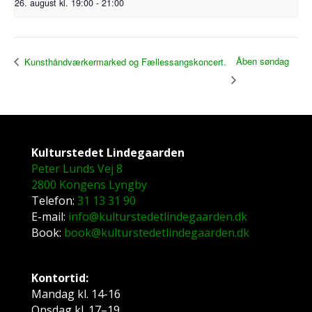
26. august kl. 19:00
-
21:00
Åben søndag
Kunsthåndværkermarked og Fællessangskoncert.
Kulturstedet Lindegaarden
Peter Lunds Vej 8
2800 Kongens Lyngby
Telefon:
31 13 31 90
E-mail:
info@kulturstedetlindegaarden.dk
Book:
book@kulturstedetlindegaarden.dk
Kontortid:
Mandag kl. 14-16
Onsdag kl. 17–19