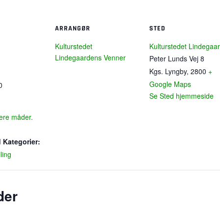
ARRANGØR
STED
Kulturstedet
Kulturstedet Lindegaa
Lindegaardens Venner
Peter Lunds Vej 8
Kgs. Lyngby
,
2800
+
Google Maps
0
Se Sted hjemmeside
lere måder.
 Kategorier:
lling
der