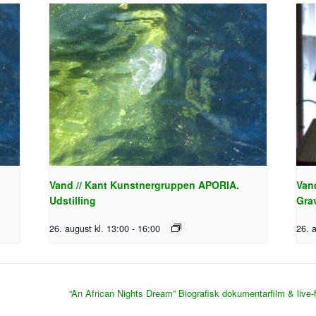
.
Vand // Kant Kunstnergruppen APORIA.
Van
Udstilling
Gra
26. august kl. 13:00
-
16:00
26. 
“An African Nights Dream” Biografisk dokumentarfilm & live-f