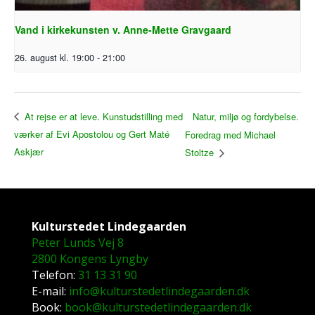
Vand i kirkekunsten v. Anne-Mette Gravgaard
26. august kl. 19:00
-
21:00
Natur, miljø og fordybelse.
At rejse er at leve. Kunstudstilling med
værker af Evi Apostolou og Gert Maté
Foredrag med Michael
Askjær
Stoltze
Kulturstedet Lindegaarden
Peter Lunds Vej 8
2800 Kongens Lyngby
Telefon:
31 13 31 90
E-mail:
info@kulturstedetlindegaarden.dk
Book:
book@kulturstedetlindegaarden.dk