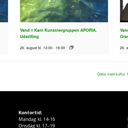
.
Vand // Kant Kunstnergruppen APORIA.
Van
Udstilling
Gra
26. august kl. 13:00
-
16:00
26. 
Gåtur med kultur. 
Kontortid:
Mandag kl. 14-16
Onsdag kl. 17–19