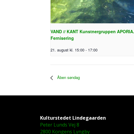
VAND // KANT Kunstnergruppen APORIA
Fernisering
21. august kl. 15:00
-
17:00
Åben søndag
Kulturstedet Lindegaarden
Peter Lunds Vej 8
2800 Kongens Lyngby