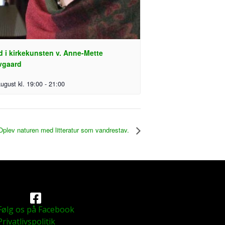
d i kirkekunsten v. Anne-Mette
vgaard
august kl. 19:00
-
21:00
Oplev naturen med litteratur som vandrestav.
Følg os på Facebook
Privatlivspolitik