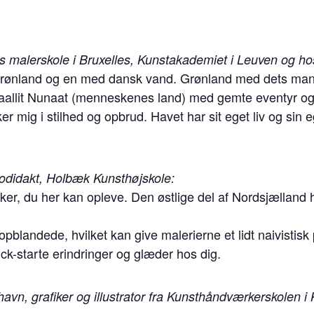
s malerskole i Bruxelles, Kunstakademiet i Leuven og h
 Grønland og en med dansk vand. Grønland med dets mange
allit Nunaat (menneskenes land) med gemte eventyr og i
er mig i stilhed og opbrud. Havet har sit eget liv og sin
odidakt, Holbæk Kunsthøjskole:
ker, du her kan opleve. Den østlige del af Nordsjælland
pblandede, hvilket kan give malerierne et lidt naivistisk 
ick-starte erindringer og glæder hos dig.
avn, grafiker og illustrator fra Kunsthåndværkerskolen