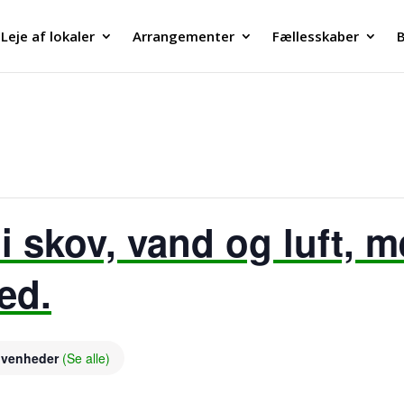
Leje af lokaler
Arrangementer
Fællesskaber
B
 skov, vand og luft, me
ted.
givenheder
(Se alle)