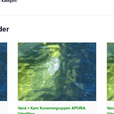
 Kategori:
der
.
Vand // Kant Kunstnergruppen APORIA.
Van
Udstilling
Udst