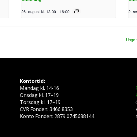
26. august kl. 13:00
-
16:00
2. s
Unge t
Kontortid:
Mandag kl. 14-16
Onsdag kl. 17–19
Torsdag kl. 17–19
CVR Fonden: 3466 8353
Konto Fonden: 2879 0745688144