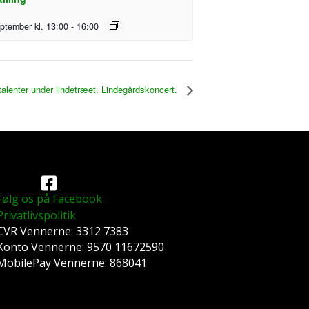
eptember kl. 13:00
-
16:00
alenter under lindetræet. Lindegårdskoncert.
Følg os på Facebook
Privatlivspolitik
CVR Vennerne: 3312 7383
Konto Vennerne: 9570 11672590
MobilePay Vennerne: 868041