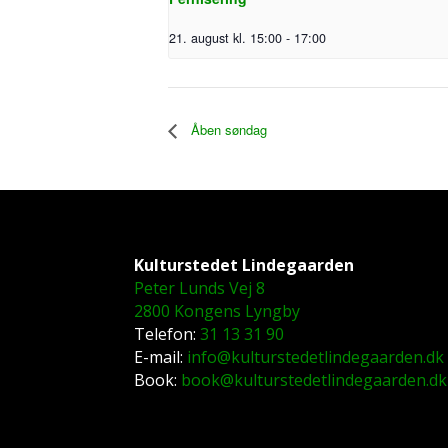
21. august kl. 15:00
-
17:00
Åben søndag
Kulturstedet Lindegaarden
Peter Lunds Vej 8
2800 Kongens Lyngby
Telefon:
31 13 31 90
E-mail:
info@kulturstedetlindegaarden.dk
Book:
book@kulturstedetlindegaarden.dk