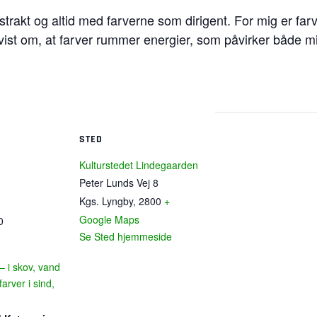
abstrakt og altid med farverne som dirigent. For mig er far
evist om, at farver rummer energier, som påvirker både m
STED
Kulturstedet Lindegaarden
Peter Lunds Vej 8
Kgs. Lyngby
,
2800
+
Google Maps
0
Se Sted hjemmeside
 i skov, vand
farver i sind,