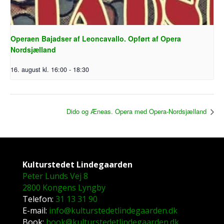
Operaen Bajadser af Leoncavallo. Opført af Opera
Nordsjælland
16. august kl. 16:00
-
18:30
Dido og Æneas. Opera med Opera-Nordsjælland
Kulturstedet Lindegaarden
Peter Lunds Vej 8
2800 Kongens Lyngby
Telefon:
31 13 31 90
E-mail:
info@kulturstedetlindegaarden.dk
Book:
book@kulturstedetlindegaarden.dk