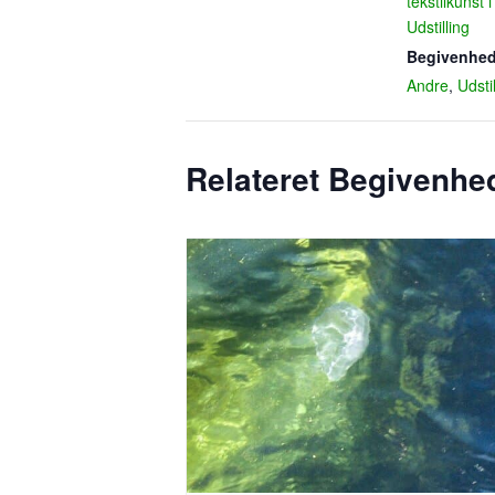
tekstilkunst 
Udstilling
Begivenhed
Andre
,
Udsti
Relateret Begivenhe