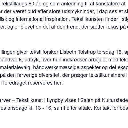
ekstillaugs 80 år, og som anledning til at konstatere at 
 har der været bud efter store udsmykninger, i dag ses et st
isk og international inspiration. Tekstilkunsten finder i st
er, og er blevet en del af den trend, der sætter fokus på
llingen giver tekstilforsker Lisbeth Tolstrup torsdag 16. a
, håndværk, udtryk, hvor hun indkredser arbejdet med teks
r, materialevalg, håndværksmæssige aspekter og det eksp
 på den farverige diversitet, der præger tekstilkunstnere i 
til foredraget reserveres her:
farver – Tekstilkunst i Lyngby vises i Salen på Kulturste
s onsdage kl. 13 - 16, samt efter aftale. Kontakt for bes