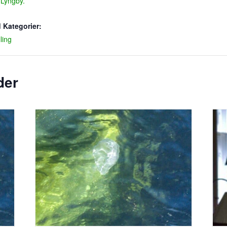
i Lyngby.
 Kategorier:
lling
der