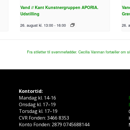
.
Vand // Kant Kunstnergruppen APORIA.
Van
Udstilling
Gra
26. august kl. 13:00
-
16:00
26. 
Fra stiletter til svømmefødder. Cecilia Vanman fortæller om 
Kontortid:
Mandag kl. 14-16
Onsdag kl. 17–19
Torsdag kl. 17–19
CVR Fonden: 3466 8353
Konto Fonden: 2879 0745688144