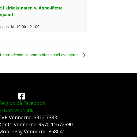
d i kirkekunsten v. Anne-Mette
vgaard
august kl. 19:00
-
21:00
sit spændende liv som professionel eventyrer.
Følg os på Facebook
Privatlivspolitik
CVR Vennerne: 3312 7383
Konto Vennerne: 9570 11672590
MobilePay Vennerne: 868041