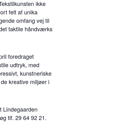
Tekstilkunsten ikke
ort felt af unika
igende omfang vej til
 det taktile håndværks
pril foredraget
tile udtryk, med
ressivt, kunstneriske
de kreative miljøer i
det Lindegaarden
øg tlf. 29 64 92 21.