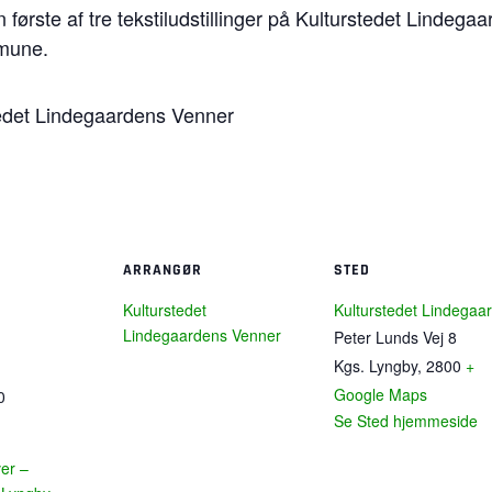
 første af tre tekstiludstillinger på Kulturstedet Lindegaar
mune.
tedet Lindegaardens Venner
ARRANGØR
STED
Kulturstedet
Kulturstedet Lindegaa
Lindegaardens Venner
Peter Lunds Vej 8
Kgs. Lyngby
,
2800
+
Google Maps
0
Se Sted hjemmeside
ver –