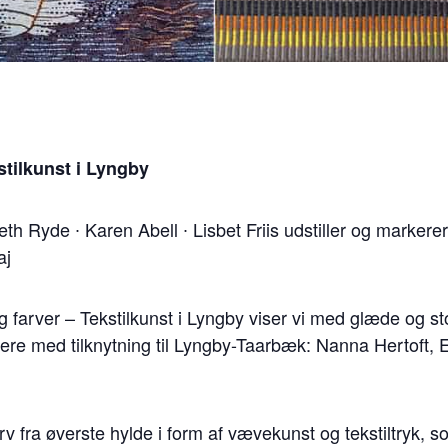
stilkunst i Lyngby
eth Ryde ∙ Karen Abell ∙ Lisbet Friis udstiller og markere
aj
og farver – Tekstilkunst i Lyngby viser vi med glæde og s
ere med tilknytning til Lyngby-Taarbæk: Nanna Hertoft, 
v fra øverste hylde i form af vævekunst og tekstiltryk, som