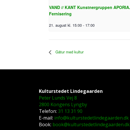
VAND // KANT Kunstnergruppen APORIA
Fernisering
21. august kl. 15:00
-
17:00
Gåtur med kultur
Kulturstedet Lindegaarden
Peter Lunds Vej 8
2800 Kongens Lyngby
Telefon:
31 13 31 90
E-mail:
info@kulturstedetlindegaarden.dk
Book:
book@kulturstedetlindegaarden.dk