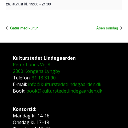
26. august kl. 19:00
-
21:00
Gåtur med kultur
Åben søndag
Kulturstedet Lindegaarden
Peter Lunds Vej 8
2800 Kongens Lyngby
Telefon:
31 13 31 90
E-mail:
info@kulturstedetlindegaarden.dk
Book:
book@kulturstedetlindegaarden.dk
Kontortid:
Mandag kl. 14-16
Onsdag kl. 17–19