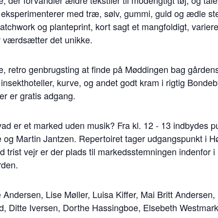
e, der forvandler ældre tekstiler til moderigtigt tøj, og tal
eksperimenterer med træ, sølv, gummi, guld og ædle st
patchwork og planteprint, kort sagt et mangfoldigt, varie
 værdsætter det unikke.
 fine, retro genbrugsting at finde på Møddingen bag gårde
nsekthoteller, kurve, og andet godt kram i rigtig Bondeb
er er gratis adgang.
ad er et marked uden musik? Fra kl. 12 - 13 indbydes pu
e og Martin Jantzen. Repertoiret tager udgangspunkt i 
 trist vejr er der plads til markedsstemningen indenfor
rden.
Andersen, Lise Møller, Luisa Kiffer, Mai Britt Andersen,
ld, Ditte Iversen, Dorthe Hassingboe, Elsebeth Westma