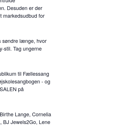
entfulde
en. Desuden er der
ret markedsudbud for
ns søndre længe, hvor
y-stil. Tag ungerne
blikum til Fællessang
Højskolesangbogen - og
 i SALEN på
 Birthe Lange, Cornelia
rk, BJ Jewels2Go, Lene