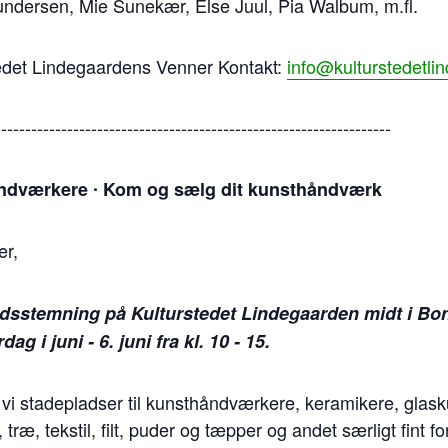
ndersen, Mie Sunekær, Else Juul, Pia Walbum, m.fl.
tedet Lindegaardens Venner Kontakt:
info@kulturstedetli
------------------------------------------------------------------
håndværkere ∙ Kom og sælg dit kunsthåndværk
r,
dsstemning på Kulturstedet Lindegaarden midt i Bo
g i juni - 6. juni fra kl. 10 - 15.
 vi stadepladser til kunsthåndværkere, keramikere, glas
ræ, tekstil, filt, puder og tæpper og andet særligt fint fo