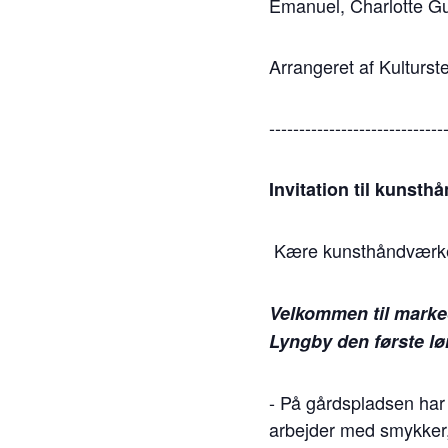
Emanuel, Charlotte Gu
Arrangeret af Kulturs
-----------------------------
Invitation til kunst
Kære kunsthåndværke
Velkommen til marke
Lyngby den første lørda
- På gårdspladsen har
arbejder med smykker, t