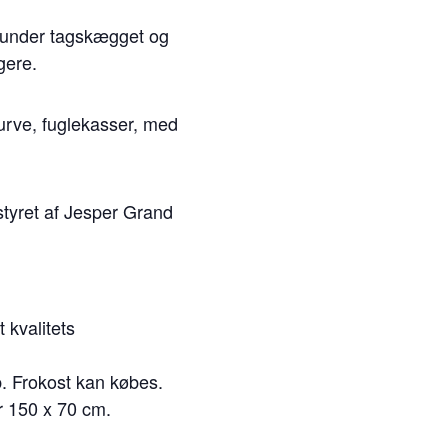
en under tagskægget og
gere.
kurve, fuglekasser, med
tyret af Jesper Grand
 kvalitets
øb. Frokost kan købes.
r 150 x 70 cm.