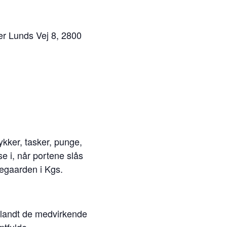
 Lunds Vej 8, 2800
ykker, tasker, punge,
e i, når portene slås
degaarden i Kgs.
Blandt de medvirkende