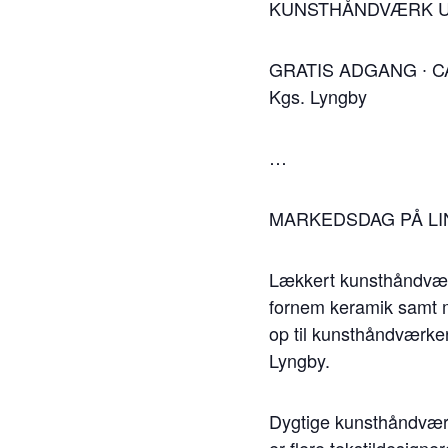
KUNSTHÅNDVÆRK U
GRATIS ADGANG ∙ CAF
Kgs. Lyngby
…
MARKEDSDAG PÅ L
Lækkert kunsthåndværk 
fornem keramik samt mu
op til kunsthåndværker
Lyngby.
Dygtige kunsthåndværk