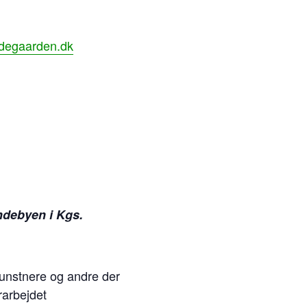
ndegaarden.dk
ndebyen i Kgs.
kunstnere og andre der
rarbejdet