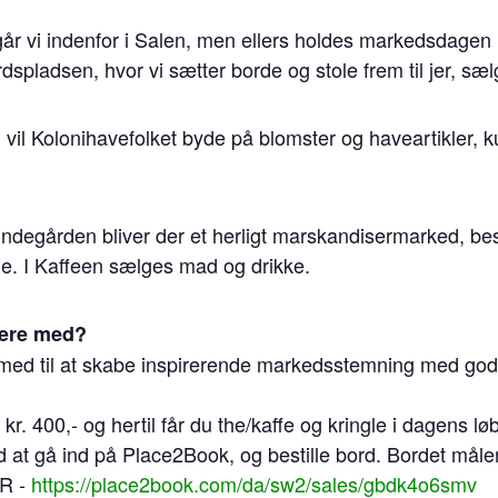
vejr går vi indenfor i Salen, men ellers holdes markedsdag
dspladsen, hvor vi sætter borde og stole frem til jer, sæl
 vil Kolonihavefolket byde på blomster og haveartikler, 
ndegården bliver der et herligt marskandisermarked, bes
e. I Kaffeen sælges mad og drikke.
være med?
e med til at skabe inspirerende markedsstemning med godt
kr. 400,- og hertil får du the/kaffe og kringle i dagens l
 at gå ind på Place2Book, og bestille bord. Bordet måle
ER -
https://place2book.com/da/sw2/sales/gbdk4o6smv