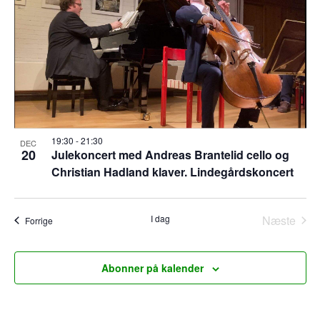
19:30
-
21:30
DEC
20
Julekoncert med Andreas Brantelid cello og
Christian Hadland klaver. Lindegårdskoncert
I dag
Næste
Begivenheder
Forrige
Begiven
Abonner på kalender