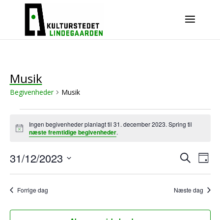
Musik
Begivenheder
Musik
Begivenheder
for
Ingen begivenheder planlagt til 31. december 2023. Spring til
31.
Notice
næste fremtidige begivenheder
.
december
2023
Begivenhed
Begi
31/12/2023
Søg
Visni
Søgning
Dag
efter
Navig
og
Vælg
visninger
begivenhe
dato.
Navigation
Forrige dag
Næste dag