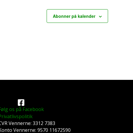
Abonner på kalender
Følg os på Facebook
Privatlivspolitik
CVR Vennerne: 3312 7383
Konto Vennerne: 9570 11672590