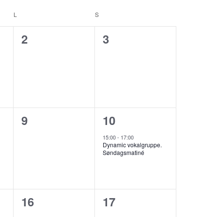
L
LØRDAG
S
SØNDAG
0
0
2
3
er,
begivenheder,
begivenheder,
0
1
9
10
er,
begivenheder,
begivenhed,
15:00
-
17:00
Dynamic vokalgruppe.
Søndagsmatiné
0
0
16
17