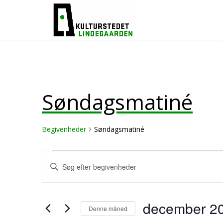
Søndagsmatiné
Begivenheder
Søndagsmatiné
Begivenheder
Begivenheder
Skriv
Søgning
nøgleord.
og
Søg
visninger
efter
december 2
Begivenheder
Denne måned
Navigation
på