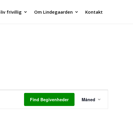
liv frivillig
Om Lindegaarden
Kontakt
Begivenhed
Visninger
Find Begivenheder
Måned
Navigation