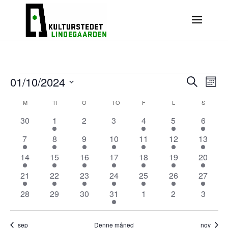
Begivenheder
Begivenhed
Begi
01/10/2024
Søg
Visni
Søgning
Måne
efter
Navig
og
Vælg
Kalender
M
MANDAG
TI
TIRSDAG
O
ONSDAG
TO
TORSDAG
F
FREDAG
L
LØRDAG
visninger
begivenhe
S
SØNDA
dato.
af
Navigation
Begivenheder
0
1
0
0
1
1
2
30
1
2
3
4
5
6
begivenheder
begivenhed
begivenheder
begivenheder
begivenhed
begivenhed
begive
1
2
1
1
1
1
3
7
8
9
10
11
12
13
begivenhed
begivenheder
begivenhed
begivenhed
begivenhed
begivenhed
begiven
1
1
1
1
1
1
1
14
15
16
17
18
19
20
begivenhed
begivenhed
begivenhed
begivenhed
begivenhed
begivenhed
begive
1
2
2
1
2
1
1
21
22
23
24
25
26
27
begivenhed
begivenheder
begivenheder
begivenhed
begivenheder
begivenhed
begive
0
0
0
1
0
0
0
28
29
30
31
1
2
3
begivenheder
begivenheder
begivenheder
begivenhed
begivenheder
begivenheder
begive
sep
Denne måned
nov