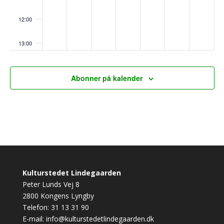
12:00
13:00
14:00
Abonner på kalender
15:00
16:00
17:00
18:00
Kulturstedet Lindegaarden
Peter Lunds Vej 8
19:00
2800 Kongens Lyngby
Telefon:
31 13 31 90
20:00
E-mail:
info@kulturstedetlindegaarden.dk