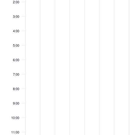
2:00
day.
day.
day.
day.
day.
day.
day.
3:00
4:00
5:00
6:00
7:00
8:00
9:00
10:00
11:00