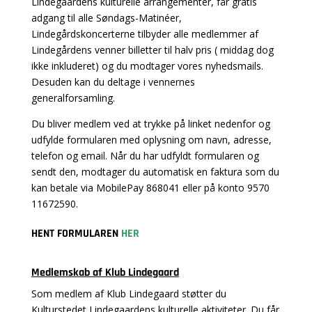
Lindegaarden
s
kulturelle arrangementer
,
får
gratis
adgang
til
alle
Søndags-
Matinéer,
Lindegårdskoncerterne tilbyder alle medlemmer af
Lindegårdens venner billetter til halv pris ( middag dog
ikke inkluderet)
og du
modtager vores nyhedsmails
.
Desuden kan du deltage i vennernes
generalforsamling.
Du bliver medlem ved at trykke på linket nedenfor og
udfylde formularen med oplysning om navn, adresse,
telefon og email.​​ Når du har udfyldt formularen og
sendt den, modtager du automatisk en faktura som du
kan betale via MobilePay 868041 eller på konto 9570
11672590.
HENT FORMULAREN
HER
Medlemskab af Klub Lindegaard
Som medlem
af Klub Lindegaard
støtter du
Kulturstedet Lindegaarden
s kulturelle aktiviteter
.
Du får